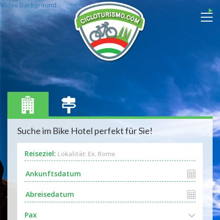
Video Background
Suche im Bike Hotel perfekt für Sie!
Reiseziel:
Lokalität: Ex. Rome
Pax