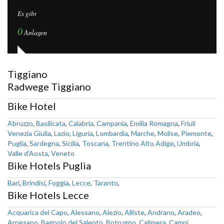
Es gibt
0
Anlagen
Tiggiano
Radwege Tiggiano
Bike Hotel
Abruzzo
,
Basilicata
,
Calabria
,
Campania
,
Emilia Romagna
,
Friuli
Venezia Giulia
,
Lazio
,
Liguria
,
Lombardia
,
Marche
,
Molise
,
Piemonte
,
Puglia
,
Sardegna
,
Sicilia
,
Toscana
,
Trentino Alto Adige
,
Umbria
,
Valle d'Aosta
,
Veneto
Bike Hotels Puglia
Bari
,
Brindisi
,
Foggia
,
Lecce
,
Taranto
,
Bike Hotels Lecce
Acquarica del Capo
,
Alessano
,
Alezio
,
Alliste
,
Andrano
,
Aradeo
,
Arnesano
,
Bagnolo del Salento
,
Botrugno
,
Calimera
,
Campi