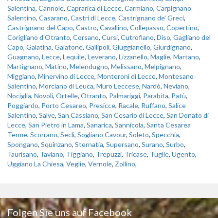
Salentina
,
Cannole
,
Caprarica di Lecce
,
Carmiano
,
Carpignano
Salentino
,
Casarano
,
Castri di Lecce
,
Castrignano de' Greci
,
Castrignano del Capo
,
Castro
,
Cavallino
,
Collepasso
,
Copertino
,
Corigliano d'Otranto
,
Corsano
,
Cursi
,
Cutrofiano
,
Diso
,
Gagliano del
Capo
,
Galatina
,
Galatone
,
Gallipoli
,
Giuggianello
,
Giurdignano
,
Guagnano
,
Lecce
,
Lequile
,
Leverano
,
Lizzanello
,
Maglie
,
Martano
,
Martignano
,
Matino
,
Melendugno
,
Melissano
,
Melpignano
,
Miggiano
,
Minervino di Lecce
,
Monteroni di Lecce
,
Montesano
Salentino
,
Morciano di Leuca
,
Muro Leccese
,
Nardò
,
Neviano
,
Nociglia
,
Novoli
,
Ortelle
,
Otranto
,
Palmariggi
,
Parabita
,
Patù
,
Poggiardo
,
Porto Cesareo
,
Presicce
,
Racale
,
Ruffano
,
Salice
Salentino
,
Salve
,
San Cassiano
,
San Cesario di Lecce
,
San Donato di
Lecce
,
San Pietro in Lama
,
Sanarica
,
Sannicola
,
Santa Cesarea
Terme
,
Scorrano
,
Seclì
,
Sogliano Cavour
,
Soleto
,
Specchia
,
Spongano
,
Squinzano
,
Sternatia
,
Supersano
,
Surano
,
Surbo
,
Taurisano
,
Taviano
,
Tiggiano
,
Trepuzzi
,
Tricase
,
Tuglie
,
Ugento
,
Uggiano La Chiesa
,
Veglie
,
Vernole
,
Zollino
,
Folgen Sie uns auf Facebook