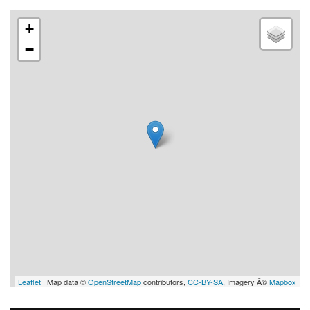
+
−
Leaflet
| Map data ©
OpenStreetMap
contributors,
CC-BY-SA
, Imagery Â©
Mapbox