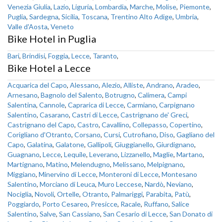
Venezia Giulia
,
Lazio
,
Liguria
,
Lombardia
,
Marche
,
Molise
,
Piemonte
,
Puglia
,
Sardegna
,
Sicilia
,
Toscana
,
Trentino Alto Adige
,
Umbria
,
Valle d'Aosta
,
Veneto
Bike Hotel in Puglia
Bari
,
Brindisi
,
Foggia
,
Lecce
,
Taranto
,
Bike Hotel a Lecce
Acquarica del Capo
,
Alessano
,
Alezio
,
Alliste
,
Andrano
,
Aradeo
,
Arnesano
,
Bagnolo del Salento
,
Botrugno
,
Calimera
,
Campi
Salentina
,
Cannole
,
Caprarica di Lecce
,
Carmiano
,
Carpignano
Salentino
,
Casarano
,
Castri di Lecce
,
Castrignano de' Greci
,
Castrignano del Capo
,
Castro
,
Cavallino
,
Collepasso
,
Copertino
,
Corigliano d'Otranto
,
Corsano
,
Cursi
,
Cutrofiano
,
Diso
,
Gagliano del
Capo
,
Galatina
,
Galatone
,
Gallipoli
,
Giuggianello
,
Giurdignano
,
Guagnano
,
Lecce
,
Lequile
,
Leverano
,
Lizzanello
,
Maglie
,
Martano
,
Martignano
,
Matino
,
Melendugno
,
Melissano
,
Melpignano
,
Miggiano
,
Minervino di Lecce
,
Monteroni di Lecce
,
Montesano
Salentino
,
Morciano di Leuca
,
Muro Leccese
,
Nardò
,
Neviano
,
Nociglia
,
Novoli
,
Ortelle
,
Otranto
,
Palmariggi
,
Parabita
,
Patù
,
Poggiardo
,
Porto Cesareo
,
Presicce
,
Racale
,
Ruffano
,
Salice
Salentino
,
Salve
,
San Cassiano
,
San Cesario di Lecce
,
San Donato di