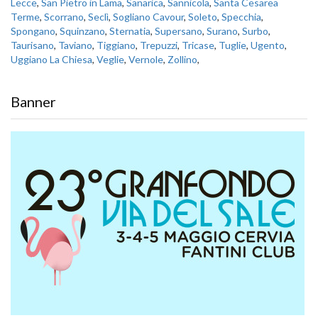
Lecce
,
San Pietro in Lama
,
Sanarica
,
Sannicola
,
Santa Cesarea
Terme
,
Scorrano
,
Seclì
,
Sogliano Cavour
,
Soleto
,
Specchia
,
Spongano
,
Squinzano
,
Sternatia
,
Supersano
,
Surano
,
Surbo
,
Taurisano
,
Taviano
,
Tiggiano
,
Trepuzzi
,
Tricase
,
Tuglie
,
Ugento
,
Uggiano La Chiesa
,
Veglie
,
Vernole
,
Zollino
,
Banner