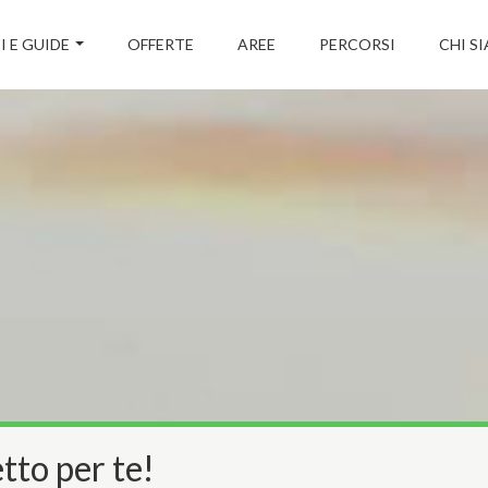
I E GUIDE
OFFERTE
AREE
PERCORSI
CHI S
tto per te!