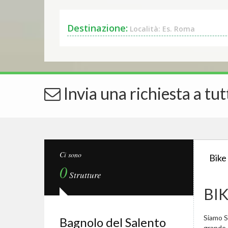
Destinazione:
Località: Es. Roma
Invia una richiesta a tut
Ci sono
Bike
0
Strutture
BI
Siamo Sp
Bagnolo del Salento
grande.