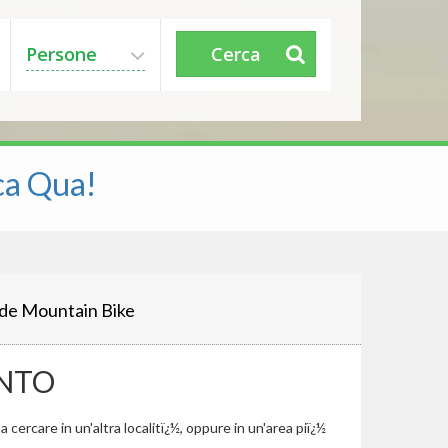
Persone
Cerca
ca Qua!
de Mountain Bike
ENTO
cercare in un'altra localitï¿½, oppure in un'area piï¿½