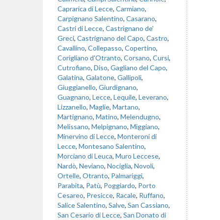
Caprarica di Lecce
,
Carmiano
,
Carpignano Salentino
,
Casarano
,
Castri di Lecce
,
Castrignano de'
Greci
,
Castrignano del Capo
,
Castro
,
Cavallino
,
Collepasso
,
Copertino
,
Corigliano d'Otranto
,
Corsano
,
Cursi
,
Cutrofiano
,
Diso
,
Gagliano del Capo
,
Galatina
,
Galatone
,
Gallipoli
,
Giuggianello
,
Giurdignano
,
Guagnano
,
Lecce
,
Lequile
,
Leverano
,
Lizzanello
,
Maglie
,
Martano
,
Martignano
,
Matino
,
Melendugno
,
Melissano
,
Melpignano
,
Miggiano
,
Minervino di Lecce
,
Monteroni di
Lecce
,
Montesano Salentino
,
Morciano di Leuca
,
Muro Leccese
,
Nardò
,
Neviano
,
Nociglia
,
Novoli
,
Ortelle
,
Otranto
,
Palmariggi
,
Parabita
,
Patù
,
Poggiardo
,
Porto
Cesareo
,
Presicce
,
Racale
,
Ruffano
,
Salice Salentino
,
Salve
,
San Cassiano
,
San Cesario di Lecce
,
San Donato di