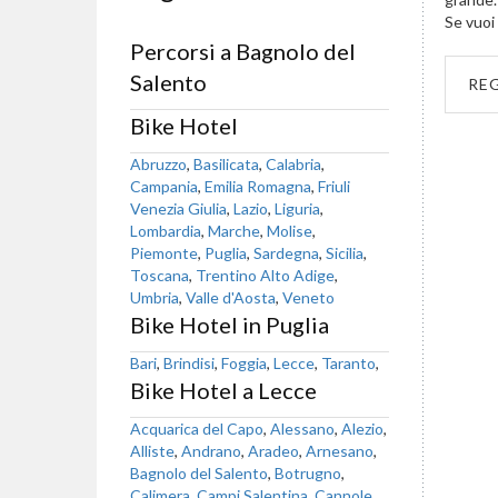
Se vuoi 
Percorsi a Bagnolo del
Salento
RE
Bike Hotel
Abruzzo
,
Basilicata
,
Calabria
,
Campania
,
Emilia Romagna
,
Friuli
Venezia Giulia
,
Lazio
,
Liguria
,
Lombardia
,
Marche
,
Molise
,
Piemonte
,
Puglia
,
Sardegna
,
Sicilia
,
Toscana
,
Trentino Alto Adige
,
Umbria
,
Valle d'Aosta
,
Veneto
Bike Hotel in Puglia
Bari
,
Brindisi
,
Foggia
,
Lecce
,
Taranto
,
Bike Hotel a Lecce
Acquarica del Capo
,
Alessano
,
Alezio
,
Alliste
,
Andrano
,
Aradeo
,
Arnesano
,
Bagnolo del Salento
,
Botrugno
,
Calimera
,
Campi Salentina
,
Cannole
,