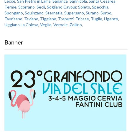
Lecce
,
San Pietro in Lama
,
Sanarica
,
Sannicola
,
Santa Cesarea
Terme
,
Scorrano
,
Seclì
,
Sogliano Cavour
,
Soleto
,
Specchia
,
Spongano
,
Squinzano
,
Sternatia
,
Supersano
,
Surano
,
Surbo
,
Taurisano
,
Taviano
,
Tiggiano
,
Trepuzzi
,
Tricase
,
Tuglie
,
Ugento
,
Uggiano La Chiesa
,
Veglie
,
Vernole
,
Zollino
,
Banner