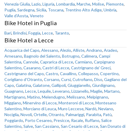
Venezia Giulia
,
Lazio
,
Liguria
,
Lombardia
,
Marche
,
Molise
,
Piemonte
,
Puglia
,
Sardegna
,
Sicilia
,
Toscana
,
Trentino Alto Adige
,
Umbria
,
Valle d'Aosta
,
Veneto
Bike Hotel in Puglia
Bari
,
Brindisi
,
Foggia
,
Lecce
,
Taranto
,
Bike Hotel a Lecce
Acquarica del Capo
,
Alessano
,
Alezio
,
Alliste
,
Andrano
,
Aradeo
,
Arnesano
,
Bagnolo del Salento
,
Botrugno
,
Calimera
,
Campi
Salentina
,
Cannole
,
Caprarica di Lecce
,
Carmiano
,
Carpignano
Salentino
,
Casarano
,
Castri di Lecce
,
Castrignano de' Greci
,
Castrignano del Capo
,
Castro
,
Cavallino
,
Collepasso
,
Copertino
,
Corigliano d'Otranto
,
Corsano
,
Cursi
,
Cutrofiano
,
Diso
,
Gagliano del
Capo
,
Galatina
,
Galatone
,
Gallipoli
,
Giuggianello
,
Giurdignano
,
Guagnano
,
Lecce
,
Lequile
,
Leverano
,
Lizzanello
,
Maglie
,
Martano
,
Martignano
,
Matino
,
Melendugno
,
Melissano
,
Melpignano
,
Miggiano
,
Minervino di Lecce
,
Monteroni di Lecce
,
Montesano
Salentino
,
Morciano di Leuca
,
Muro Leccese
,
Nardò
,
Neviano
,
Nociglia
,
Novoli
,
Ortelle
,
Otranto
,
Palmariggi
,
Parabita
,
Patù
,
Poggiardo
,
Porto Cesareo
,
Presicce
,
Racale
,
Ruffano
,
Salice
Salentino
,
Salve
,
San Cassiano
,
San Cesario di Lecce
,
San Donato di