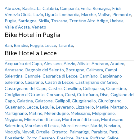
Abruzzo
,
Basilicata
,
Calabria
,
Campania
,
Emilia Romagna
,
Friuli
Venezia Giulia
,
Lazio
,
Liguria
,
Lombardia
,
Marche
,
Molise
,
Piemonte
,
Puglia
,
Sardegna
,
Sicilia
,
Toscana
,
Trentino Alto Adige
,
Umbria
,
Valle d'Aosta
,
Veneto
Bike Hotel in Puglia
Bari
,
Brindisi
,
Foggia
,
Lecce
,
Taranto
,
Bike Hotel a Lecce
Acquarica del Capo
,
Alessano
,
Alezio
,
Alliste
,
Andrano
,
Aradeo
,
Arnesano
,
Bagnolo del Salento
,
Botrugno
,
Calimera
,
Campi
Salentina
,
Cannole
,
Caprarica di Lecce
,
Carmiano
,
Carpignano
Salentino
,
Casarano
,
Castri di Lecce
,
Castrignano de' Greci
,
Castrignano del Capo
,
Castro
,
Cavallino
,
Collepasso
,
Copertino
,
Corigliano d'Otranto
,
Corsano
,
Cursi
,
Cutrofiano
,
Diso
,
Gagliano del
Capo
,
Galatina
,
Galatone
,
Gallipoli
,
Giuggianello
,
Giurdignano
,
Guagnano
,
Lecce
,
Lequile
,
Leverano
,
Lizzanello
,
Maglie
,
Martano
,
Martignano
,
Matino
,
Melendugno
,
Melissano
,
Melpignano
,
Miggiano
,
Minervino di Lecce
,
Monteroni di Lecce
,
Montesano
Salentino
,
Morciano di Leuca
,
Muro Leccese
,
Nardò
,
Neviano
,
Nociglia
,
Novoli
,
Ortelle
,
Otranto
,
Palmariggi
,
Parabita
,
Patù
,
Poggiardo
,
Porto Cesareo
,
Presicce
,
Racale
,
Ruffano
,
Salice