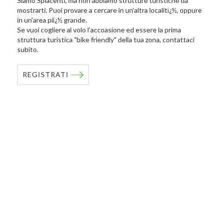
Siamo Spiacenti, ma non abbiamo strutture turistiche da
mostrarti. Puoi provare a cercare in un'altra localitï¿½, oppure
in un'area piï¿½ grande.
Se vuoi cogliere al volo l'accoasione ed essere la prima
struttura turistica "bike friendly" della tua zona, contattaci
subito.
REGISTRATI