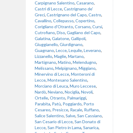
Carpignano Salentino
,
Casarano
,
Castri di Lecce
,
Castrignano de'
Greci
,
Castrignano del Capo
,
Castro
,
Cavallino
,
Collepasso
,
Copertino
,
Corigliano d'Otranto
,
Corsano
,
Cursi
,
Cutrofiano
,
Diso
,
Gagliano del Capo
,
Galatina
,
Galatone
,
Gallipoli
,
Giuggianello
,
Giurdignano
,
Guagnano
,
Lecce
,
Lequile
,
Leverano
,
Lizzanello
,
Maglie
,
Martano
,
Martignano
,
Matino
,
Melendugno
,
Melissano
,
Melpignano
,
Miggiano
,
Minervino di Lecce
,
Monteroni di
Lecce
,
Montesano Salentino
,
Morciano di Leuca
,
Muro Leccese
,
Nardò
,
Neviano
,
Nociglia
,
Novoli
,
Ortelle
,
Otranto
,
Palmariggi
,
Parabita
,
Patù
,
Poggiardo
,
Porto
Cesareo
,
Presicce
,
Racale
,
Ruffano
,
Salice Salentino
,
Salve
,
San Cassiano
,
San Cesario di Lecce
,
San Donato di
Lecce
,
San Pietro in Lama
,
Sanarica
,