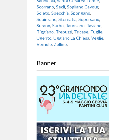
Sannicola
,
Santa Cesarea Terme
,
Scorrano
,
Seclì
,
Sogliano Cavour
,
Soleto
,
Specchia
,
Spongano
,
Squinzano
,
Sternatia
,
Supersano
,
Surano
,
Surbo
,
Taurisano
,
Taviano
,
Tiggiano
,
Trepuzzi
,
Tricase
,
Tuglie
,
Ugento
,
Uggiano La Chiesa
,
Veglie
,
Vernole
,
Zollino
,
Banner