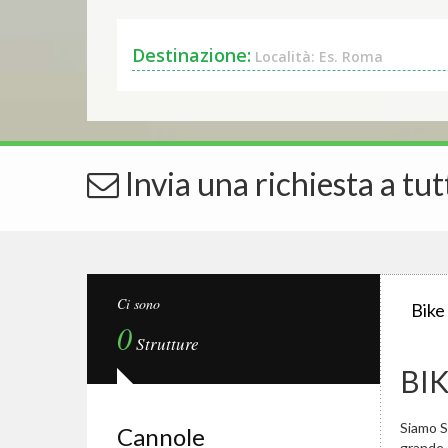
Destinazione:
Località: Es. Roma
Invia una richiesta a tut
Ci sono
Bike
0
Strutture
BI
Siamo Sp
Cannole
grande.