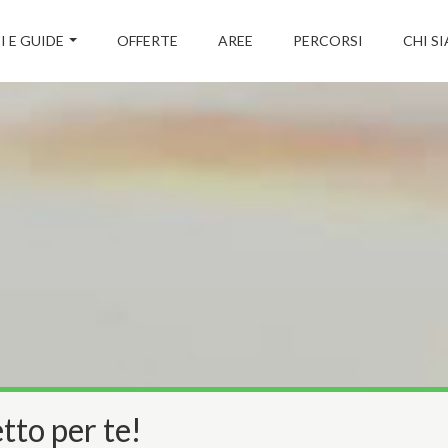
I E GUIDE
OFFERTE
AREE
PERCORSI
CHI S
tto per te!