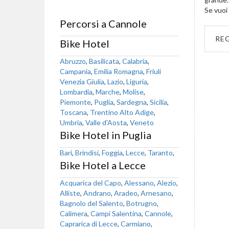
Se vuoi 
Percorsi a Cannole
RE
Bike Hotel
Abruzzo
,
Basilicata
,
Calabria
,
Campania
,
Emilia Romagna
,
Friuli
Venezia Giulia
,
Lazio
,
Liguria
,
Lombardia
,
Marche
,
Molise
,
Piemonte
,
Puglia
,
Sardegna
,
Sicilia
,
Toscana
,
Trentino Alto Adige
,
Umbria
,
Valle d'Aosta
,
Veneto
Bike Hotel in Puglia
Bari
,
Brindisi
,
Foggia
,
Lecce
,
Taranto
,
Bike Hotel a Lecce
Acquarica del Capo
,
Alessano
,
Alezio
,
Alliste
,
Andrano
,
Aradeo
,
Arnesano
,
Bagnolo del Salento
,
Botrugno
,
Calimera
,
Campi Salentina
,
Cannole
,
Caprarica di Lecce
,
Carmiano
,