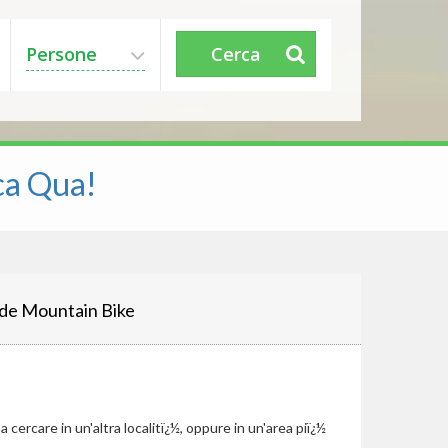
Persone
Cerca
ca Qua!
de Mountain Bike
cercare in un'altra localitï¿½, oppure in un'area piï¿½