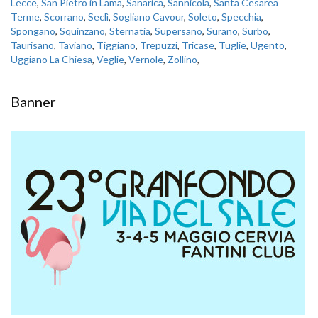
Lecce
,
San Pietro in Lama
,
Sanarica
,
Sannicola
,
Santa Cesarea
Terme
,
Scorrano
,
Seclì
,
Sogliano Cavour
,
Soleto
,
Specchia
,
Spongano
,
Squinzano
,
Sternatia
,
Supersano
,
Surano
,
Surbo
,
Taurisano
,
Taviano
,
Tiggiano
,
Trepuzzi
,
Tricase
,
Tuglie
,
Ugento
,
Uggiano La Chiesa
,
Veglie
,
Vernole
,
Zollino
,
Banner