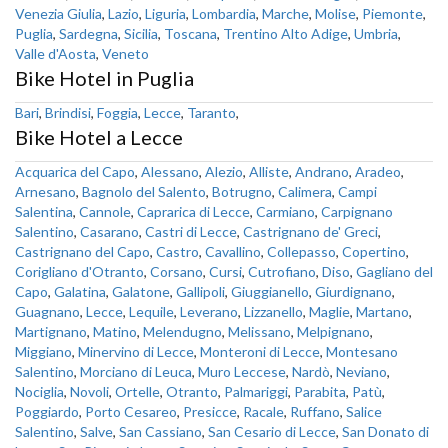
Venezia Giulia
,
Lazio
,
Liguria
,
Lombardia
,
Marche
,
Molise
,
Piemonte
,
Puglia
,
Sardegna
,
Sicilia
,
Toscana
,
Trentino Alto Adige
,
Umbria
,
Valle d'Aosta
,
Veneto
Bike Hotel in Puglia
Bari
,
Brindisi
,
Foggia
,
Lecce
,
Taranto
,
Bike Hotel a Lecce
Acquarica del Capo
,
Alessano
,
Alezio
,
Alliste
,
Andrano
,
Aradeo
,
Arnesano
,
Bagnolo del Salento
,
Botrugno
,
Calimera
,
Campi
Salentina
,
Cannole
,
Caprarica di Lecce
,
Carmiano
,
Carpignano
Salentino
,
Casarano
,
Castri di Lecce
,
Castrignano de' Greci
,
Castrignano del Capo
,
Castro
,
Cavallino
,
Collepasso
,
Copertino
,
Corigliano d'Otranto
,
Corsano
,
Cursi
,
Cutrofiano
,
Diso
,
Gagliano del
Capo
,
Galatina
,
Galatone
,
Gallipoli
,
Giuggianello
,
Giurdignano
,
Guagnano
,
Lecce
,
Lequile
,
Leverano
,
Lizzanello
,
Maglie
,
Martano
,
Martignano
,
Matino
,
Melendugno
,
Melissano
,
Melpignano
,
Miggiano
,
Minervino di Lecce
,
Monteroni di Lecce
,
Montesano
Salentino
,
Morciano di Leuca
,
Muro Leccese
,
Nardò
,
Neviano
,
Nociglia
,
Novoli
,
Ortelle
,
Otranto
,
Palmariggi
,
Parabita
,
Patù
,
Poggiardo
,
Porto Cesareo
,
Presicce
,
Racale
,
Ruffano
,
Salice
Salentino
,
Salve
,
San Cassiano
,
San Cesario di Lecce
,
San Donato di