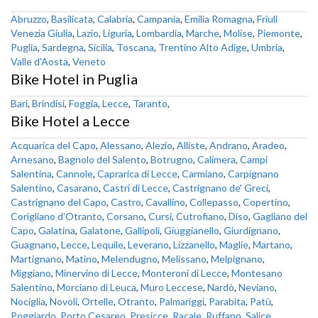
Abruzzo
,
Basilicata
,
Calabria
,
Campania
,
Emilia Romagna
,
Friuli
Venezia Giulia
,
Lazio
,
Liguria
,
Lombardia
,
Marche
,
Molise
,
Piemonte
,
Puglia
,
Sardegna
,
Sicilia
,
Toscana
,
Trentino Alto Adige
,
Umbria
,
Valle d'Aosta
,
Veneto
Bike Hotel in Puglia
Bari
,
Brindisi
,
Foggia
,
Lecce
,
Taranto
,
Bike Hotel a Lecce
Acquarica del Capo
,
Alessano
,
Alezio
,
Alliste
,
Andrano
,
Aradeo
,
Arnesano
,
Bagnolo del Salento
,
Botrugno
,
Calimera
,
Campi
Salentina
,
Cannole
,
Caprarica di Lecce
,
Carmiano
,
Carpignano
Salentino
,
Casarano
,
Castri di Lecce
,
Castrignano de' Greci
,
Castrignano del Capo
,
Castro
,
Cavallino
,
Collepasso
,
Copertino
,
Corigliano d'Otranto
,
Corsano
,
Cursi
,
Cutrofiano
,
Diso
,
Gagliano del
Capo
,
Galatina
,
Galatone
,
Gallipoli
,
Giuggianello
,
Giurdignano
,
Guagnano
,
Lecce
,
Lequile
,
Leverano
,
Lizzanello
,
Maglie
,
Martano
,
Martignano
,
Matino
,
Melendugno
,
Melissano
,
Melpignano
,
Miggiano
,
Minervino di Lecce
,
Monteroni di Lecce
,
Montesano
Salentino
,
Morciano di Leuca
,
Muro Leccese
,
Nardò
,
Neviano
,
Nociglia
,
Novoli
,
Ortelle
,
Otranto
,
Palmariggi
,
Parabita
,
Patù
,
Poggiardo
,
Porto Cesareo
,
Presicce
,
Racale
,
Ruffano
,
Salice