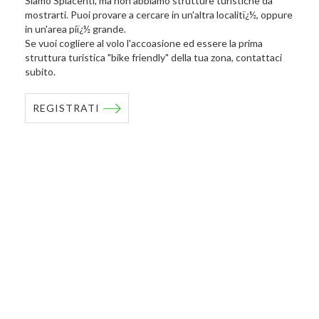
Siamo Spiacenti, ma non abbiamo strutture turistiche da
mostrarti. Puoi provare a cercare in un'altra localitï¿½, oppure
in un'area piï¿½ grande.
Se vuoi cogliere al volo l'accoasione ed essere la prima
struttura turistica "bike friendly" della tua zona, contattaci
subito.
REGISTRATI