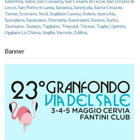
Salentino
,
Salve
,
San Cassiano
,
San Cesario di Lecce
,
San Donato di
Lecce
,
San Pietro in Lama
,
Sanarica
,
Sannicola
,
Santa Cesarea
Terme
,
Scorrano
,
Seclì
,
Sogliano Cavour
,
Soleto
,
Specchia
,
Spongano
,
Squinzano
,
Sternatia
,
Supersano
,
Surano
,
Surbo
,
Taurisano
,
Taviano
,
Tiggiano
,
Trepuzzi
,
Tricase
,
Tuglie
,
Ugento
,
Uggiano La Chiesa
,
Veglie
,
Vernole
,
Zollino
,
Banner