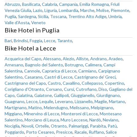
Abruzzo
,
Basilicata
,
Calabria
,
Campania
,
Emilia Romagna
,
Friuli
Venezia Giulia
,
Lazio
,
Liguria
,
Lombardia
,
Marche
,
Molise
,
Piemonte
,
Puglia
,
Sardegna
,
Sicilia
,
Toscana
,
Trentino Alto Adige
,
Umbria
,
Valle d'Aosta
,
Veneto
Bike Hotel in Puglia
Bari
,
Brindisi
,
Foggia
,
Lecce
,
Taranto
,
Bike Hotel a Lecce
Acquarica del Capo
,
Alessano
,
Alezio
,
Alliste
,
Andrano
,
Aradeo
,
Arnesano
,
Bagnolo del Salento
,
Botrugno
,
Calimera
,
Campi
Salentina
,
Cannole
,
Caprarica di Lecce
,
Carmiano
,
Carpignano
Salentino
,
Casarano
,
Castri di Lecce
,
Castrignano de' Greci
,
Castrignano del Capo
,
Castro
,
Cavallino
,
Collepasso
,
Copertino
,
Corigliano d'Otranto
,
Corsano
,
Cursi
,
Cutrofiano
,
Diso
,
Gagliano del
Capo
,
Galatina
,
Galatone
,
Gallipoli
,
Giuggianello
,
Giurdignano
,
Guagnano
,
Lecce
,
Lequile
,
Leverano
,
Lizzanello
,
Maglie
,
Martano
,
Martignano
,
Matino
,
Melendugno
,
Melissano
,
Melpignano
,
Miggiano
,
Minervino di Lecce
,
Monteroni di Lecce
,
Montesano
Salentino
,
Morciano di Leuca
,
Muro Leccese
,
Nardò
,
Neviano
,
Nociglia
,
Novoli
,
Ortelle
,
Otranto
,
Palmariggi
,
Parabita
,
Patù
,
Poggiardo
,
Porto Cesareo
,
Presicce
,
Racale
,
Ruffano
,
Salice