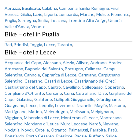
Abruzzo
,
Basilicata
,
Calabria
,
Campania
,
Emilia Romagna
,
Friuli
Venezia Giulia
,
Lazio
,
Liguria
,
Lombardia
,
Marche
,
Molise
,
Piemonte
,
Puglia
,
Sardegna
,
Sicilia
,
Toscana
,
Trentino Alto Adige
,
Umbria
,
Valle d'Aosta
,
Veneto
Bike Hotel in Puglia
Bari
,
Brindisi
,
Foggia
,
Lecce
,
Taranto
,
Bike Hotel a Lecce
Acquarica del Capo
,
Alessano
,
Alezio
,
Alliste
,
Andrano
,
Aradeo
,
Arnesano
,
Bagnolo del Salento
,
Botrugno
,
Calimera
,
Campi
Salentina
,
Cannole
,
Caprarica di Lecce
,
Carmiano
,
Carpignano
Salentino
,
Casarano
,
Castri di Lecce
,
Castrignano de' Greci
,
Castrignano del Capo
,
Castro
,
Cavallino
,
Collepasso
,
Copertino
,
Corigliano d'Otranto
,
Corsano
,
Cursi
,
Cutrofiano
,
Diso
,
Gagliano del
Capo
,
Galatina
,
Galatone
,
Gallipoli
,
Giuggianello
,
Giurdignano
,
Guagnano
,
Lecce
,
Lequile
,
Leverano
,
Lizzanello
,
Maglie
,
Martano
,
Martignano
,
Matino
,
Melendugno
,
Melissano
,
Melpignano
,
Miggiano
,
Minervino di Lecce
,
Monteroni di Lecce
,
Montesano
Salentino
,
Morciano di Leuca
,
Muro Leccese
,
Nardò
,
Neviano
,
Nociglia
,
Novoli
,
Ortelle
,
Otranto
,
Palmariggi
,
Parabita
,
Patù
,
Poggiardo
,
Porto Cesareo
,
Presicce
,
Racale
,
Ruffano
,
Salice