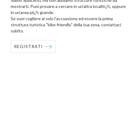
Siamo Spiacenti, ma non abbiamo strutture turistiche da
mostrarti. Puoi provare a cercare in un'altra localitï¿½, oppure
in un'area piï¿½ grande.
Se vuoi cogliere al volo l'accoasione ed essere la prima
struttura turistica "bike friendly" della tua zona, contattaci
subito.
REGISTRATI