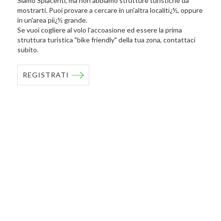
Siamo Spiacenti, ma non abbiamo strutture turistiche da
mostrarti. Puoi provare a cercare in un'altra localitï¿½, oppure
in un'area piï¿½ grande.
Se vuoi cogliere al volo l'accoasione ed essere la prima
struttura turistica "bike friendly" della tua zona, contattaci
subito.
REGISTRATI