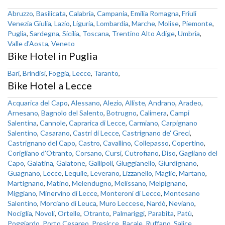
Abruzzo
,
Basilicata
,
Calabria
,
Campania
,
Emilia Romagna
,
Friuli
Venezia Giulia
,
Lazio
,
Liguria
,
Lombardia
,
Marche
,
Molise
,
Piemonte
,
Puglia
,
Sardegna
,
Sicilia
,
Toscana
,
Trentino Alto Adige
,
Umbria
,
Valle d'Aosta
,
Veneto
Bike Hotel in Puglia
Bari
,
Brindisi
,
Foggia
,
Lecce
,
Taranto
,
Bike Hotel a Lecce
Acquarica del Capo
,
Alessano
,
Alezio
,
Alliste
,
Andrano
,
Aradeo
,
Arnesano
,
Bagnolo del Salento
,
Botrugno
,
Calimera
,
Campi
Salentina
,
Cannole
,
Caprarica di Lecce
,
Carmiano
,
Carpignano
Salentino
,
Casarano
,
Castri di Lecce
,
Castrignano de' Greci
,
Castrignano del Capo
,
Castro
,
Cavallino
,
Collepasso
,
Copertino
,
Corigliano d'Otranto
,
Corsano
,
Cursi
,
Cutrofiano
,
Diso
,
Gagliano del
Capo
,
Galatina
,
Galatone
,
Gallipoli
,
Giuggianello
,
Giurdignano
,
Guagnano
,
Lecce
,
Lequile
,
Leverano
,
Lizzanello
,
Maglie
,
Martano
,
Martignano
,
Matino
,
Melendugno
,
Melissano
,
Melpignano
,
Miggiano
,
Minervino di Lecce
,
Monteroni di Lecce
,
Montesano
Salentino
,
Morciano di Leuca
,
Muro Leccese
,
Nardò
,
Neviano
,
Nociglia
,
Novoli
,
Ortelle
,
Otranto
,
Palmariggi
,
Parabita
,
Patù
,
Poggiardo
,
Porto Cesareo
,
Presicce
,
Racale
,
Ruffano
,
Salice