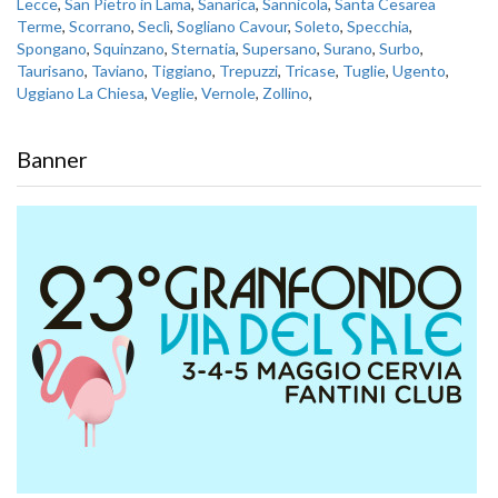
Lecce
,
San Pietro in Lama
,
Sanarica
,
Sannicola
,
Santa Cesarea
Terme
,
Scorrano
,
Seclì
,
Sogliano Cavour
,
Soleto
,
Specchia
,
Spongano
,
Squinzano
,
Sternatia
,
Supersano
,
Surano
,
Surbo
,
Taurisano
,
Taviano
,
Tiggiano
,
Trepuzzi
,
Tricase
,
Tuglie
,
Ugento
,
Uggiano La Chiesa
,
Veglie
,
Vernole
,
Zollino
,
Banner