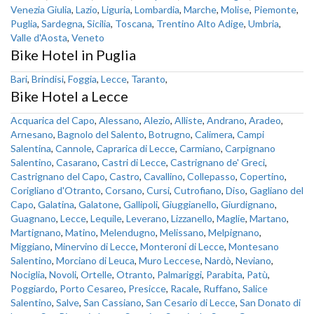
Venezia Giulia
,
Lazio
,
Liguria
,
Lombardia
,
Marche
,
Molise
,
Piemonte
,
Puglia
,
Sardegna
,
Sicilia
,
Toscana
,
Trentino Alto Adige
,
Umbria
,
Valle d'Aosta
,
Veneto
Bike Hotel in Puglia
Bari
,
Brindisi
,
Foggia
,
Lecce
,
Taranto
,
Bike Hotel a Lecce
Acquarica del Capo
,
Alessano
,
Alezio
,
Alliste
,
Andrano
,
Aradeo
,
Arnesano
,
Bagnolo del Salento
,
Botrugno
,
Calimera
,
Campi
Salentina
,
Cannole
,
Caprarica di Lecce
,
Carmiano
,
Carpignano
Salentino
,
Casarano
,
Castri di Lecce
,
Castrignano de' Greci
,
Castrignano del Capo
,
Castro
,
Cavallino
,
Collepasso
,
Copertino
,
Corigliano d'Otranto
,
Corsano
,
Cursi
,
Cutrofiano
,
Diso
,
Gagliano del
Capo
,
Galatina
,
Galatone
,
Gallipoli
,
Giuggianello
,
Giurdignano
,
Guagnano
,
Lecce
,
Lequile
,
Leverano
,
Lizzanello
,
Maglie
,
Martano
,
Martignano
,
Matino
,
Melendugno
,
Melissano
,
Melpignano
,
Miggiano
,
Minervino di Lecce
,
Monteroni di Lecce
,
Montesano
Salentino
,
Morciano di Leuca
,
Muro Leccese
,
Nardò
,
Neviano
,
Nociglia
,
Novoli
,
Ortelle
,
Otranto
,
Palmariggi
,
Parabita
,
Patù
,
Poggiardo
,
Porto Cesareo
,
Presicce
,
Racale
,
Ruffano
,
Salice
Salentino
,
Salve
,
San Cassiano
,
San Cesario di Lecce
,
San Donato di