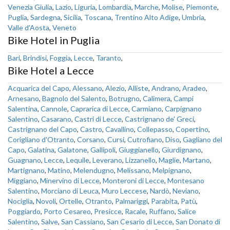
Venezia Giulia
,
Lazio
,
Liguria
,
Lombardia
,
Marche
,
Molise
,
Piemonte
,
Puglia
,
Sardegna
,
Sicilia
,
Toscana
,
Trentino Alto Adige
,
Umbria
,
Valle d'Aosta
,
Veneto
Bike Hotel in Puglia
Bari
,
Brindisi
,
Foggia
,
Lecce
,
Taranto
,
Bike Hotel a Lecce
Acquarica del Capo
,
Alessano
,
Alezio
,
Alliste
,
Andrano
,
Aradeo
,
Arnesano
,
Bagnolo del Salento
,
Botrugno
,
Calimera
,
Campi
Salentina
,
Cannole
,
Caprarica di Lecce
,
Carmiano
,
Carpignano
Salentino
,
Casarano
,
Castri di Lecce
,
Castrignano de' Greci
,
Castrignano del Capo
,
Castro
,
Cavallino
,
Collepasso
,
Copertino
,
Corigliano d'Otranto
,
Corsano
,
Cursi
,
Cutrofiano
,
Diso
,
Gagliano del
Capo
,
Galatina
,
Galatone
,
Gallipoli
,
Giuggianello
,
Giurdignano
,
Guagnano
,
Lecce
,
Lequile
,
Leverano
,
Lizzanello
,
Maglie
,
Martano
,
Martignano
,
Matino
,
Melendugno
,
Melissano
,
Melpignano
,
Miggiano
,
Minervino di Lecce
,
Monteroni di Lecce
,
Montesano
Salentino
,
Morciano di Leuca
,
Muro Leccese
,
Nardò
,
Neviano
,
Nociglia
,
Novoli
,
Ortelle
,
Otranto
,
Palmariggi
,
Parabita
,
Patù
,
Poggiardo
,
Porto Cesareo
,
Presicce
,
Racale
,
Ruffano
,
Salice
Salentino
,
Salve
,
San Cassiano
,
San Cesario di Lecce
,
San Donato di