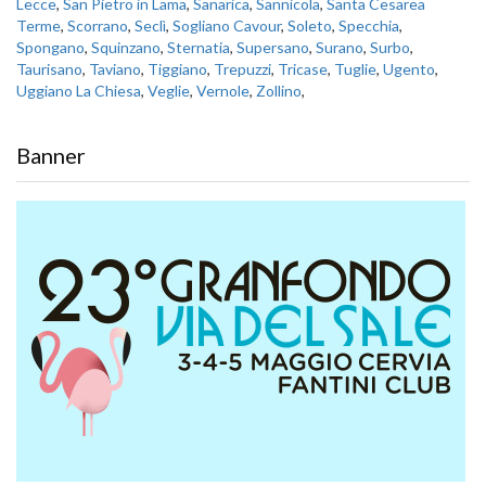
Lecce
,
San Pietro in Lama
,
Sanarica
,
Sannicola
,
Santa Cesarea
Terme
,
Scorrano
,
Seclì
,
Sogliano Cavour
,
Soleto
,
Specchia
,
Spongano
,
Squinzano
,
Sternatia
,
Supersano
,
Surano
,
Surbo
,
Taurisano
,
Taviano
,
Tiggiano
,
Trepuzzi
,
Tricase
,
Tuglie
,
Ugento
,
Uggiano La Chiesa
,
Veglie
,
Vernole
,
Zollino
,
Banner