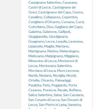
Carpignano Salentino
,
Casarano
,
Castri di Lecce
,
Castrignano de'
Greci
,
Castrignano del Capo
,
Castro
,
Cavallino
,
Collepasso
,
Copertino
,
Corigliano d'Otranto
,
Corsano
,
Cursi
,
Cutrofiano
,
Diso
,
Gagliano del Capo
,
Galatina
,
Galatone
,
Gallipoli
,
Giuggianello
,
Giurdignano
,
Guagnano
,
Lecce
,
Lequile
,
Leverano
,
Lizzanello
,
Maglie
,
Martano
,
Martignano
,
Matino
,
Melendugno
,
Melissano
,
Melpignano
,
Miggiano
,
Minervino di Lecce
,
Monteroni di
Lecce
,
Montesano Salentino
,
Morciano di Leuca
,
Muro Leccese
,
Nardò
,
Neviano
,
Nociglia
,
Novoli
,
Ortelle
,
Otranto
,
Palmariggi
,
Parabita
,
Patù
,
Poggiardo
,
Porto
Cesareo
,
Presicce
,
Racale
,
Ruffano
,
Salice Salentino
,
Salve
,
San Cassiano
,
San Cesario di Lecce
,
San Donato di
Lecce
,
San Pietro in Lama
,
Sanarica
,