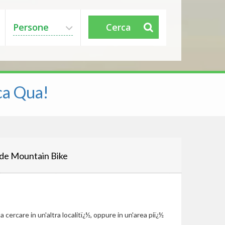
Persone
Cerca
ca Qua!
de Mountain Bike
cercare in un'altra localitï¿½, oppure in un'area piï¿½