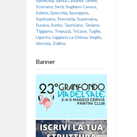
Sannicola
,
Santa Cesarea Terme
,
Scorrano
,
Seclì
,
Sogliano Cavour
,
Soleto
,
Specchia
,
Spongano
,
Squinzano
,
Sternatia
,
Supersano
,
Surano
,
Surbo
,
Taurisano
,
Taviano
,
Tiggiano
,
Trepuzzi
,
Tricase
,
Tuglie
,
Ugento
,
Uggiano La Chiesa
,
Veglie
,
Vernole
,
Zollino
,
Banner