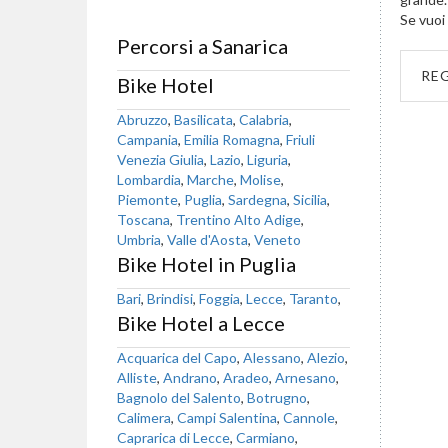
Se vuoi 
Percorsi a Sanarica
RE
Bike Hotel
Abruzzo
,
Basilicata
,
Calabria
,
Campania
,
Emilia Romagna
,
Friuli
Venezia Giulia
,
Lazio
,
Liguria
,
Lombardia
,
Marche
,
Molise
,
Piemonte
,
Puglia
,
Sardegna
,
Sicilia
,
Toscana
,
Trentino Alto Adige
,
Umbria
,
Valle d'Aosta
,
Veneto
Bike Hotel in Puglia
Bari
,
Brindisi
,
Foggia
,
Lecce
,
Taranto
,
Bike Hotel a Lecce
Acquarica del Capo
,
Alessano
,
Alezio
,
Alliste
,
Andrano
,
Aradeo
,
Arnesano
,
Bagnolo del Salento
,
Botrugno
,
Calimera
,
Campi Salentina
,
Cannole
,
Caprarica di Lecce
,
Carmiano
,