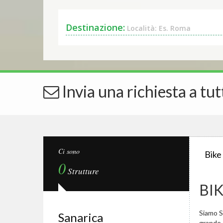
Destinazione:
Località: Es. Roma
Invia una richiesta a tut
Ci sono
Bike
0
Strutture
BI
Siamo Sp
Sanarica
grande.