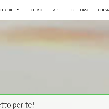
I E GUIDE
OFFERTE
AREE
PERCORSI
CHI S
tto per te!